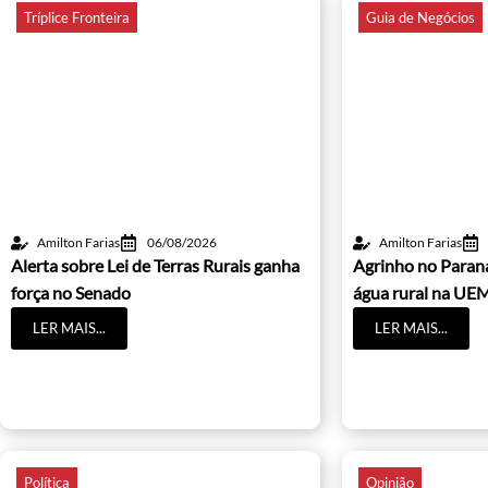
Tríplice Fronteira
Guia de Negócios
Amilton Farias
06/08/2026
Amilton Farias
Alerta sobre Lei de Terras Rurais ganha
Agrinho no Paraná
força no Senado
água rural na UE
LER MAIS...
LER MAIS...
Política
Opinião