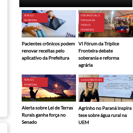
TRÍPLICE
FÓRUM SOCIAL E
FRONTEIRA
POPULAR DA
TRÍPLICE
FRONTEIRA
Pacientes crônicos podem
VI Fórum da Tríplice
renovar receitas pelo
Fronteira debate
aplicativo da Prefeitura
soberania e reforma
agrária
TRÍPLICE
GUIA DE NEGÓCIOS
FRONTEIRA
Alerta sobre Lei de Terras
Agrinho no Paraná inspira
Rurais ganha força no
tese sobre água rural na
Senado
UEM