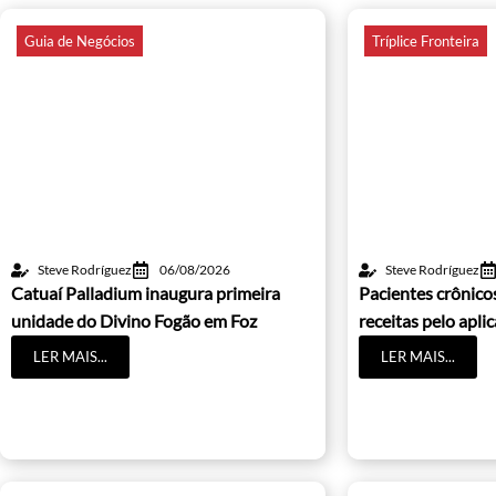
Guia de Negócios
Tríplice Fronteira
Steve Rodríguez
06/08/2026
Steve Rodríguez
Catuaí Palladium inaugura primeira
Pacientes crônic
unidade do Divino Fogão em Foz
receitas pelo apli
LER MAIS...
LER MAIS...