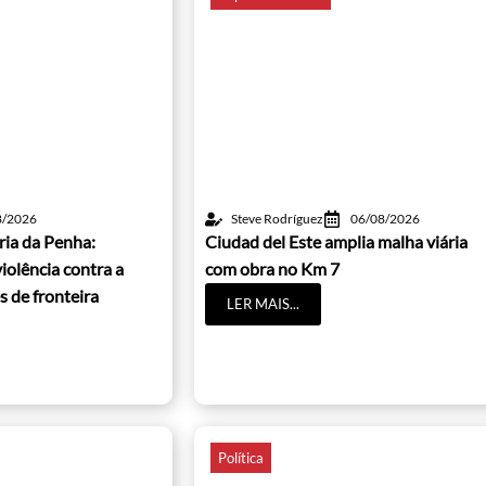
8/2026
Steve Rodríguez
06/08/2026
ria da Penha:
Ciudad del Este amplia malha viária
iolência contra a
com obra no Km 7
s de fronteira
LER MAIS...
Política