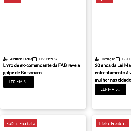
Amilton Farias
06/08/2026
Redação
06/0
Livro de ex-comandante da FAB revela
20 anos da Lei Ma
golpe de Bolsonaro
enfrentamento à v
mulher nas cidade
LER MAIS...
LER MAIS...
Rolê na Fronteira
Tríplice Fronteira