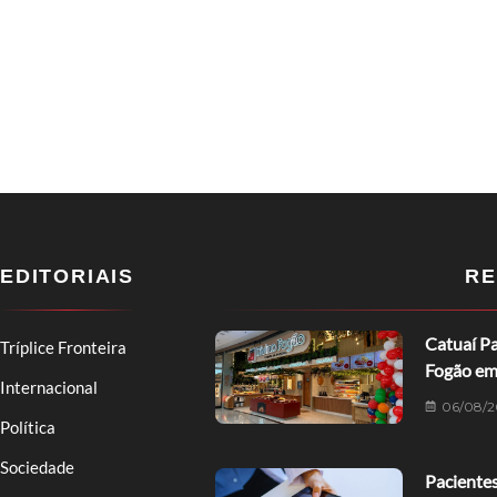
EDITORIAIS
RE
Catuaí Pa
Tríplice Fronteira
Fogão em
Internacional
06/08/2
Política
Sociedade
Pacientes