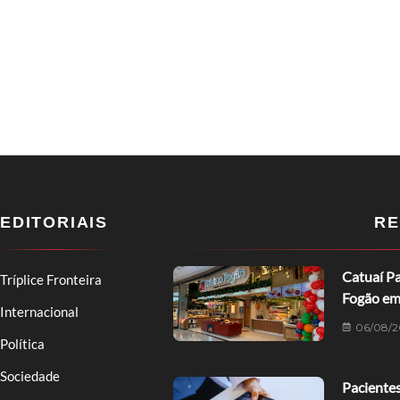
EDITORIAIS
RE
Catuaí Pa
Tríplice Fronteira
Fogão em
Internacional
06/08/2
Política
Sociedade
Pacientes