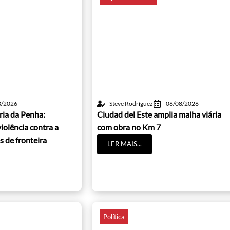
8/2026
Steve Rodríguez
06/08/2026
ria da Penha:
Ciudad del Este amplia malha viária
iolência contra a
com obra no Km 7
s de fronteira
LER MAIS...
Política