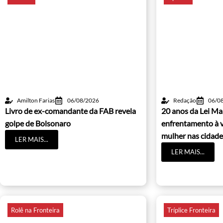
Amilton Farias
06/08/2026
Redação
06/0
Livro de ex-comandante da FAB revela
20 anos da Lei Ma
golpe de Bolsonaro
enfrentamento à v
mulher nas cidade
LER MAIS...
LER MAIS...
Rolê na Fronteira
Tríplice Fronteira