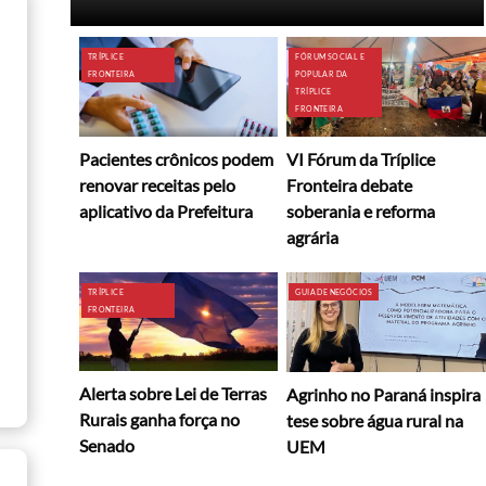
TRÍPLICE
FÓRUM SOCIAL E
FRONTEIRA
POPULAR DA
TRÍPLICE
FRONTEIRA
Pacientes crônicos podem
VI Fórum da Tríplice
renovar receitas pelo
Fronteira debate
aplicativo da Prefeitura
soberania e reforma
agrária
TRÍPLICE
GUIA DE NEGÓCIOS
FRONTEIRA
Alerta sobre Lei de Terras
Agrinho no Paraná inspira
Rurais ganha força no
tese sobre água rural na
Senado
UEM