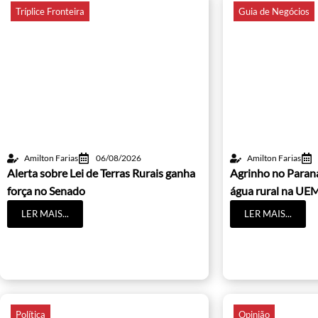
Tríplice Fronteira
Guia de Negócios
Amilton Farias
06/08/2026
Amilton Farias
Alerta sobre Lei de Terras Rurais ganha
Agrinho no Paraná
força no Senado
água rural na UE
LER MAIS...
LER MAIS...
Política
Opinião