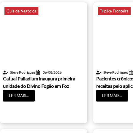
Guia de Negócios
Tríplice Fronteira
Steve Rodríguez
06/08/2026
Steve Rodríguez
Catuaí Palladium inaugura primeira
Pacientes crônic
unidade do Divino Fogão em Foz
receitas pelo apli
LER MAIS...
LER MAIS...