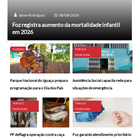
Steve Rodríguez
08/08/2026
Foz registra aumento da mortalidade infantil
em 2026
TURISMO
TRÍPLICE
FRONTEIRA
Parque Nacional do Iguaçu prepara
Assistência Social capacita rede para
programação para o Dia dos Pais
situações de emergência
TRÍPLICE
TRÍPLICE
FRONTEIRA
FRONTEIRA
PF deflagra operação contra caça
Foz garante atendimento prioritário