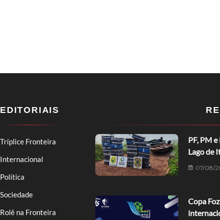
EDITORIAIS
RE
PF, PM e
Tríplice Fronteira
Lago de I
Internacional
07/08/2
Política
Sociedade
Copa Foz 
Rolê na Fronteira
internaci