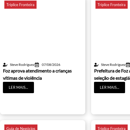
Tríplice Fronteira
Tríplice Fronteira
Steve Rodríguez
07/08/2026
Steve Rodríguez
Foz aprova atendimento a crianças
Prefeitura de Foz 
vítimas de violência
seleção de estagiá
LER MAIS...
LER MAIS...
Guia de Negócios
Tríplice Fronteira