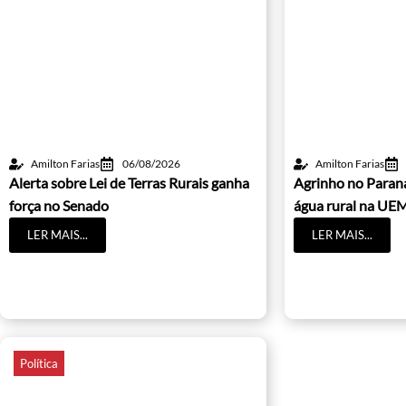
Amilton Farias
06/08/2026
Amilton Farias
Alerta sobre Lei de Terras Rurais ganha
Agrinho no Paraná
força no Senado
água rural na UE
LER MAIS...
LER MAIS...
Política