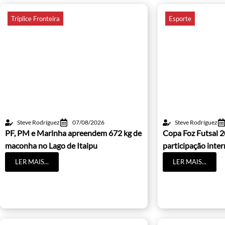
Tríplice Fronteira
Esporte
Steve Rodríguez
07/08/2026
Steve Rodríguez
PF, PM e Marinha apreendem 672 kg de
Copa Foz Futsal 2
maconha no Lago de Itaipu
participação inter
LER MAIS...
LER MAIS...