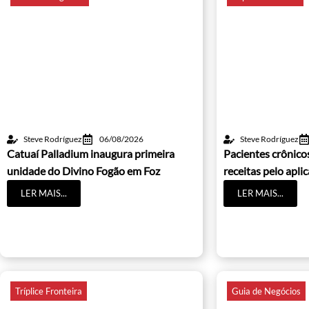
Steve Rodríguez
06/08/2026
Steve Rodríguez
Catuaí Palladium inaugura primeira
Pacientes crônic
unidade do Divino Fogão em Foz
receitas pelo apli
LER MAIS...
LER MAIS...
Tríplice Fronteira
Guia de Negócios