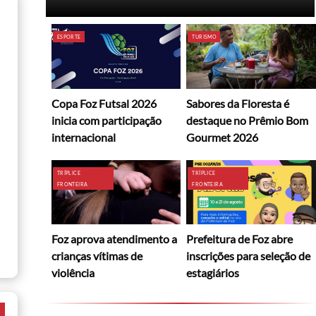
ESPORTE
TURISMO
Copa Foz Futsal 2026
Sabores da Floresta é
inicia com participação
destaque no Prêmio Bom
internacional
Gourmet 2026
TRÍPLICE
TRÍPLICE
FRONTEIRA
FRONTEIRA
Foz aprova atendimento a
Prefeitura de Foz abre
crianças vítimas de
inscrições para seleção de
violência
estagiários
a