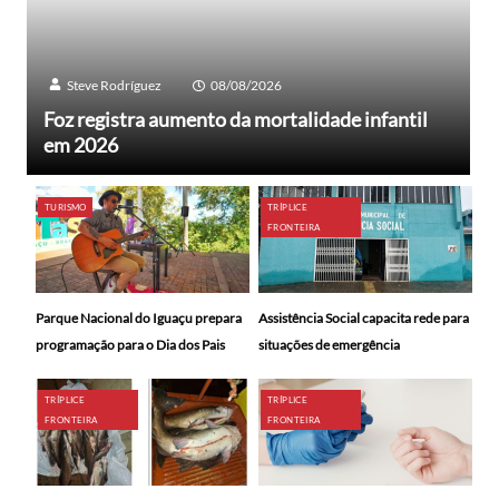
Steve Rodríguez
08/08/2026
Foz registra aumento da mortalidade infantil
em 2026
TURISMO
TRÍPLICE
FRONTEIRA
Parque Nacional do Iguaçu prepara
Assistência Social capacita rede para
programação para o Dia dos Pais
situações de emergência
TRÍPLICE
TRÍPLICE
FRONTEIRA
FRONTEIRA