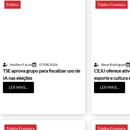
Política
Tríplice Fronteira
Amilton Farias
07/08/2026
Steve Rodríguez
TSE aprova grupo para fiscalizar uso de
CEJU oferece ativ
IA nas eleições
esporte e cultura
LER MAIS...
LER MAIS...
Tríplice Fronteira
Tríplice Fronteira