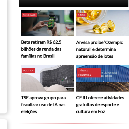
SOCIEDADE
SAÚDE
Bets retiram R$ 62,5
Anvisa proíbe ‘Ozempic
bilhões da renda das
natural’ e determina
famílias no Brasil
apreensão de lotes
POLÍTICA
TRÍPLICE
FRONTEIRA
TSE aprova grupo para
CEJU oferece atividades
fiscalizar uso de IA nas
gratuitas de esporte e
eleições
cultura em Foz