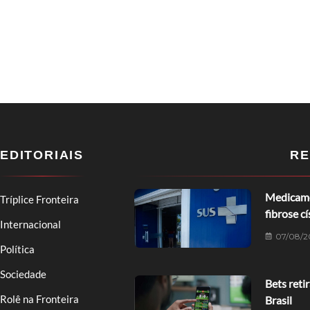
EDITORIAIS
RE
Medicame
Tríplice Fronteira
fibrose cí
Internacional
07/08/2
Política
Sociedade
Bets reti
Rolê na Fronteira
Brasil