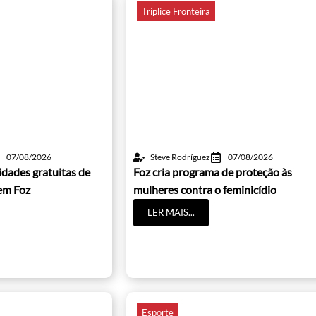
Tríplice Fronteira
07/08/2026
Steve Rodríguez
07/08/2026
idades gratuitas de
Foz cria programa de proteção às
 em Foz
mulheres contra o feminicídio
LER MAIS...
Esporte