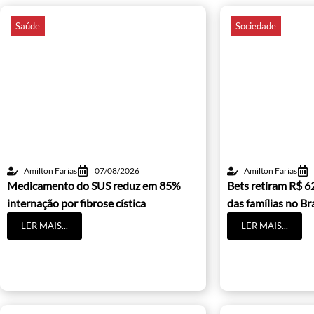
Saúde
Sociedade
Amilton Farias
07/08/2026
Amilton Farias
Medicamento do SUS reduz em 85%
Bets retiram R$ 6
internação por fibrose cística
das famílias no Bra
LER MAIS...
LER MAIS...