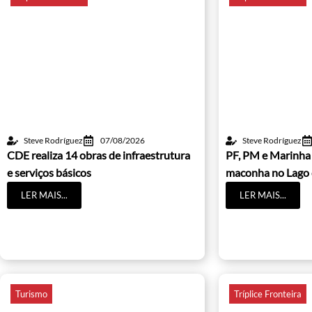
Steve Rodríguez
07/08/2026
Steve Rodríguez
CDE realiza 14 obras de infraestrutura
PF, PM e Marinha
e serviços básicos
maconha no Lago 
LER MAIS...
LER MAIS...
Turismo
Tríplice Fronteira