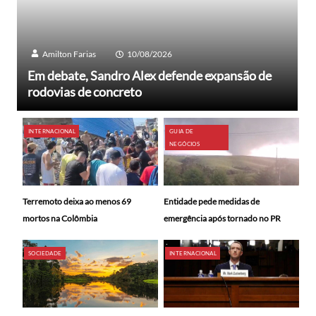
Amilton Farias
10/08/2026
Em debate, Sandro Alex defende expansão de
rodovias de concreto
INTERNACIONAL
GUIA DE
NEGÓCIOS
Terremoto deixa ao menos 69
Entidade pede medidas de
mortos na Colômbia
emergência após tornado no PR
SOCIEDADE
INTERNACIONAL