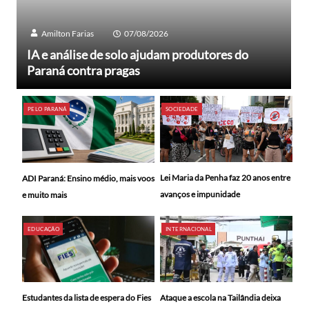
Amilton Farias
07/08/2026
IA e análise de solo ajudam produtores do
Paraná contra pragas
PELO PARANÁ
SOCIEDADE
Lei Maria da Penha faz 20 anos entre
ADI Paraná: Ensino médio, mais voos
avanços e impunidade
e muito mais
EDUCAÇÃO
INTERNACIONAL
Ataque a escola na Tailândia deixa
Estudantes da lista de espera do Fies