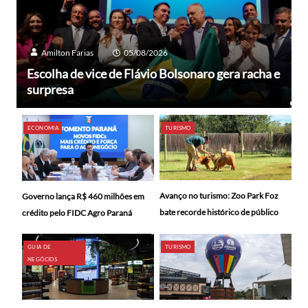
Amilton Farias
05/08/2026
Escolha de vice de Flávio Bolsonaro gera racha e
surpresa
ECONOMIA
TURISMO
Avanço no turismo: Zoo Park Foz
Governo lança R$ 460 milhões em
bate recorde histórico de público
crédito pelo FIDC Agro Paraná
GUIA DE
TURISMO
NEGÓCIOS