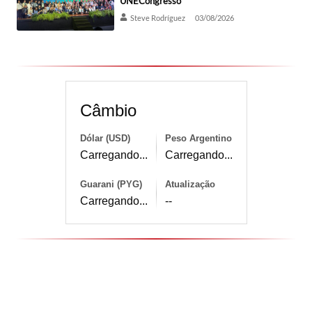
UNECongresso
Steve Rodríguez
03/08/2026
Câmbio
Dólar (USD)
Peso Argentino
Carregando...
Carregando...
Guarani (PYG)
Atualização
Carregando...
--