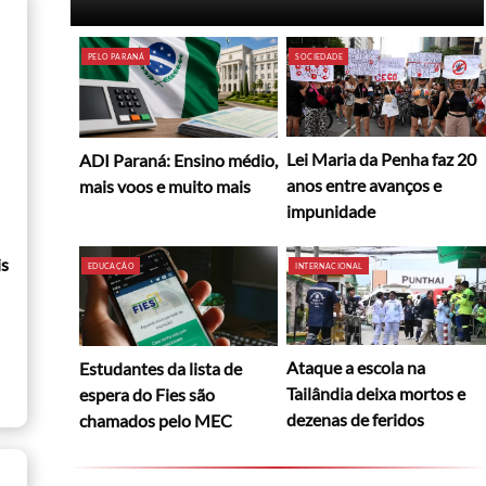
PELO PARANÁ
SOCIEDADE
Lei Maria da Penha faz 20
ADI Paraná: Ensino médio,
anos entre avanços e
mais voos e muito mais
impunidade
is
EDUCAÇÃO
INTERNACIONAL
Ataque a escola na
Estudantes da lista de
Tailândia deixa mortos e
espera do Fies são
dezenas de feridos
chamados pelo MEC