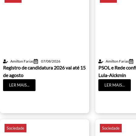
Amilton Farias
07/08/2026
Amilton Farias
Registro de candidatura 2026 vai até 15
PSOL e Rede conf
de agosto
Lula-Alckmin
LER MAIS...
LER MAIS...
Sociedade
Sociedade