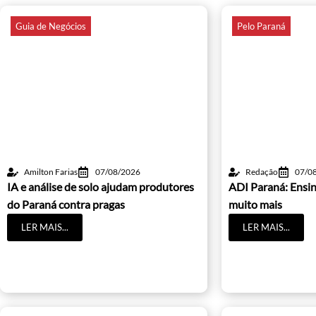
Guia de Negócios
Pelo Paraná
Amilton Farias
07/08/2026
Redação
07/0
IA e análise de solo ajudam produtores
ADI Paraná: Ensin
do Paraná contra pragas
muito mais
LER MAIS...
LER MAIS...