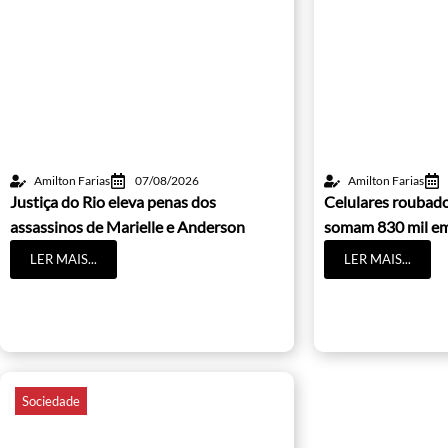
Amilton Farias
07/08/2026
Amilton Farias
Justiça do Rio eleva penas dos
Celulares roubado
assassinos de Marielle e Anderson
somam 830 mil e
LER MAIS...
LER MAIS...
Sociedade