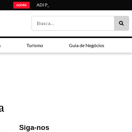
ADI Paraná: Ensino médio,
Lei Maria da Penha faz 20 anos entre avanços e impunidade
Estudantes da lista de espera do Fies são chamados pelo MEC
AGORA
a
Turismo
Guia de Negócios
a
Siga-nos