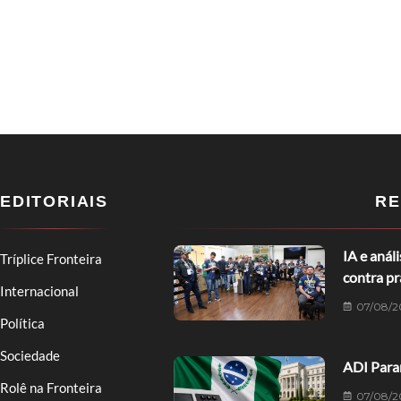
EDITORIAIS
RE
IA e anál
Tríplice Fronteira
contra p
Internacional
07/08/2
Política
Sociedade
ADI Paran
Rolê na Fronteira
07/08/2