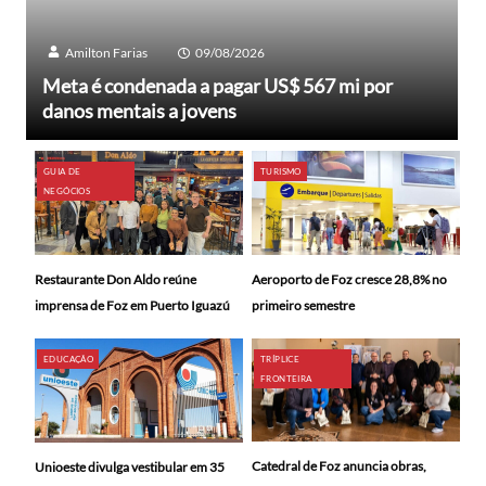
Amilton Farias
09/08/2026
Meta é condenada a pagar US$ 567 mi por
danos mentais a jovens
GUIA DE
TURISMO
NEGÓCIOS
Restaurante Don Aldo reúne
Aeroporto de Foz cresce 28,8% no
imprensa de Foz em Puerto Iguazú
primeiro semestre
EDUCAÇÃO
TRÍPLICE
FRONTEIRA
Catedral de Foz anuncia obras,
Unioeste divulga vestibular em 35