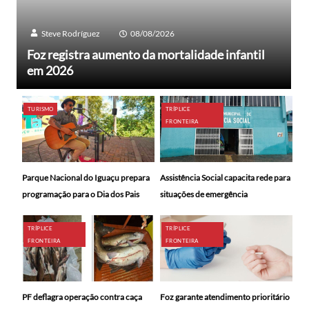
Steve Rodríguez
08/08/2026
Foz registra aumento da mortalidade infantil
em 2026
TURISMO
TRÍPLICE
FRONTEIRA
Parque Nacional do Iguaçu prepara
Assistência Social capacita rede para
programação para o Dia dos Pais
situações de emergência
TRÍPLICE
TRÍPLICE
FRONTEIRA
FRONTEIRA
PF deflagra operação contra caça
Foz garante atendimento prioritário