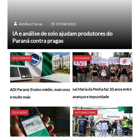
Amilton Farias
07/08/2026
IA e análise de solo ajudam produtores do
Paraná contra pragas
PELO PARANÁ
SOCIEDADE
Lei Maria da Penha faz 20 anos entre
ADI Paraná: Ensino médio, mais voos
avanços e impunidade
e muito mais
EDUCAÇÃO
INTERNACIONAL