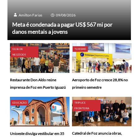
Amilton Farias
09/08/2026
Meta é condenada a pagar US$ 567 mi por
danos mentais a jovens
GUIA DE
TURISMO
NEGÓCIOS
Restaurante Don Aldo reúne
Aeroporto de Foz cresce 28,8% no
imprensa de Foz em Puerto Iguazú
primeiro semestre
EDUCAÇÃO
TRÍPLICE
FRONTEIRA
Catedral de Foz anuncia obras,
Unioeste divulga vestibular em 35