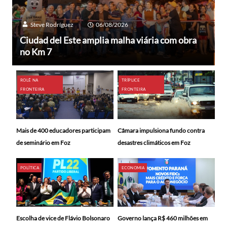
Steve Rodríguez
06/08/2026
Ciudad del Este amplia malha viária com obra
no Km 7
ROLÊ NA
TRÍPLICE
FRONTEIRA
FRONTEIRA
Mais de 400 educadores participam
Câmara impulsiona fundo contra
de seminário em Foz
desastres climáticos em Foz
POLÍTICA
ECONOMIA
Escolha de vice de Flávio Bolsonaro
Governo lança R$ 460 milhões em