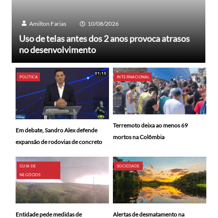
Amilton Farias
10/08/2026
Uso de telas antes dos 2 anos provoca atrasos
no desenvolvimento
POLÍTICA
INTERNACIONAL
Terremoto deixa ao menos 69
Em debate, Sandro Alex defende
mortos na Colômbia
expansão de rodovias de concreto
GUIA DE
SOCIEDADE
NEGÓCIOS
Alertas de desmatamento na
Entidade pede medidas de