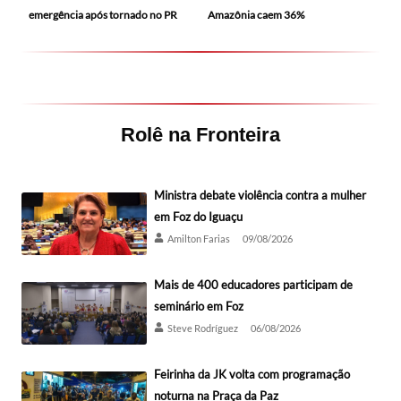
Amazônia caem 36%
emergência após tornado no PR
Rolê na Fronteira
Ministra debate violência contra a mulher
em Foz do Iguaçu
Amilton Farias
09/08/2026
Mais de 400 educadores participam de
seminário em Foz
Steve Rodríguez
06/08/2026
Feirinha da JK volta com programação
noturna na Praça da Paz