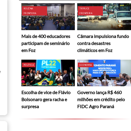
ROLÊ NA
TRÍPLICE
FRONTEIRA
FRONTEIRA
Mais de 400 educadores
Câmara impulsiona fundo
participam de seminário
contra desastres
em Foz
climáticos em Foz
POLÍTICA
ECONOMIA
e
Escolha de vice de Flávio
Governo lança R$ 460
Bolsonaro gera racha e
milhões em crédito pelo
surpresa
FIDC Agro Paraná