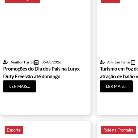
Amilton Farias
05/08/2026
Amilton Farias
Promoções do Dia dos Pais na Luryx
Turismo em Foz d
Duty Free vão até domingo
atração de balão v
LER MAIS...
LER MAIS...
Esporte
Rolê na Fronteira