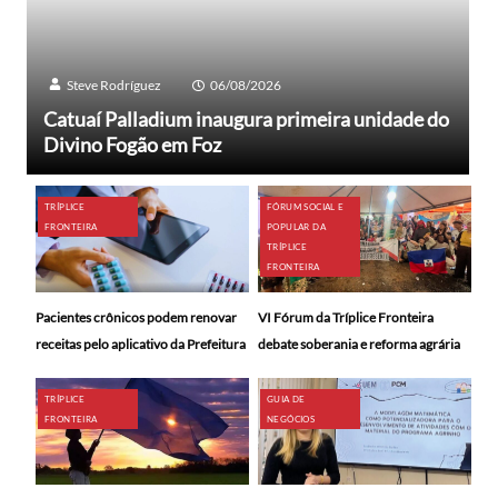
Steve Rodríguez
06/08/2026
Catuaí Palladium inaugura primeira unidade do
Divino Fogão em Foz
TRÍPLICE
FÓRUM SOCIAL E
FRONTEIRA
POPULAR DA
TRÍPLICE
FRONTEIRA
Pacientes crônicos podem renovar
VI Fórum da Tríplice Fronteira
receitas pelo aplicativo da Prefeitura
debate soberania e reforma agrária
TRÍPLICE
GUIA DE
FRONTEIRA
NEGÓCIOS