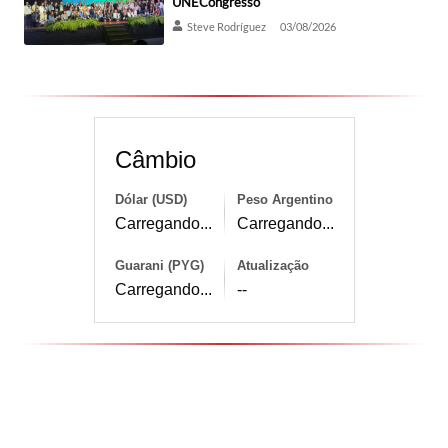
UNECongresso
Steve Rodríguez
03/08/2026
Câmbio
Dólar (USD)
Peso Argentino
Carregando...
Carregando...
Guarani (PYG)
Atualização
Carregando...
--