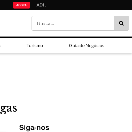
ADI Paraná: Ensino médio,
Lei Maria da Penha faz 20 anos entre avanços e impunidade
Estudantes da lista de espera do Fies são chamados pelo MEC
AGORA
a
Turismo
Guia de Negócios
agas
Siga-nos