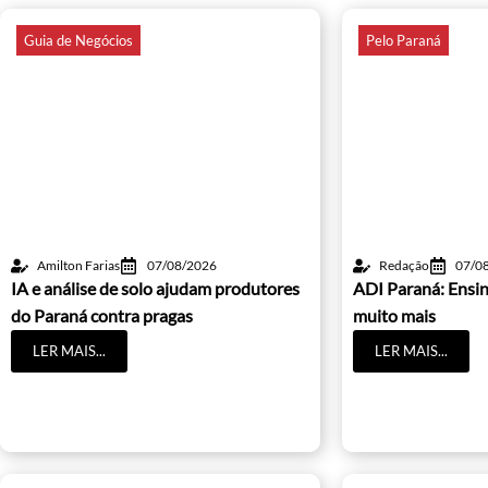
Guia de Negócios
Pelo Paraná
Amilton Farias
07/08/2026
Redação
07/0
IA e análise de solo ajudam produtores
ADI Paraná: Ensin
do Paraná contra pragas
muito mais
LER MAIS...
LER MAIS...