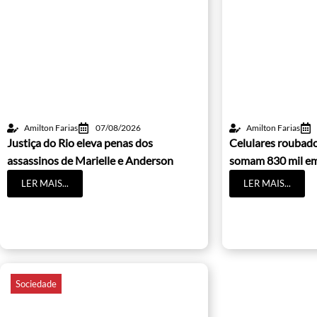
Amilton Farias
07/08/2026
Amilton Farias
Justiça do Rio eleva penas dos
Celulares roubado
assassinos de Marielle e Anderson
somam 830 mil e
LER MAIS...
LER MAIS...
Sociedade