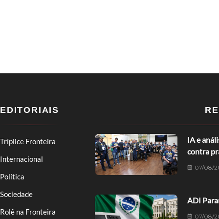
EDITORIAIS
RE
IA e anál
Tríplice Fronteira
contra p
Internacional
07/08/2
Política
Sociedade
ADI Paran
Rolê na Fronteira
07/08/2