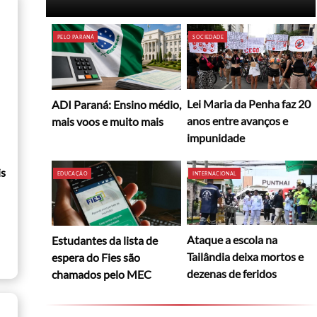
PELO PARANÁ
SOCIEDADE
Lei Maria da Penha faz 20
ADI Paraná: Ensino médio,
anos entre avanços e
mais voos e muito mais
impunidade
is
EDUCAÇÃO
INTERNACIONAL
Ataque a escola na
Estudantes da lista de
Tailândia deixa mortos e
espera do Fies são
dezenas de feridos
chamados pelo MEC