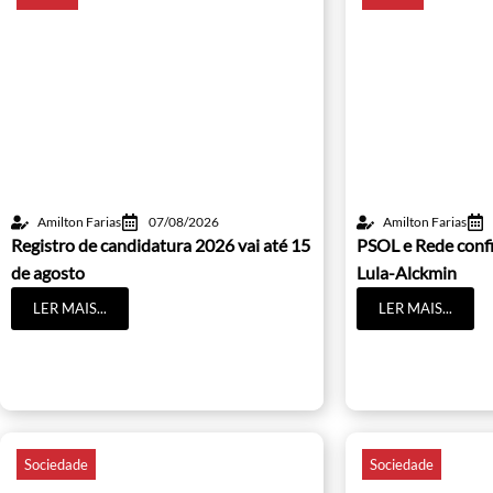
Amilton Farias
07/08/2026
Amilton Farias
Registro de candidatura 2026 vai até 15
PSOL e Rede conf
de agosto
Lula-Alckmin
LER MAIS...
LER MAIS...
Sociedade
Sociedade