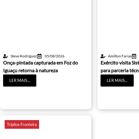
Steve Rodríguez
05/08/2026
Amilton Farias
Onça-pintada capturada em Foz do
Exército visita S
Iguaçu retorna à natureza
para parceria técn
LER MAIS...
LER MAIS...
Tríplice Fronteira