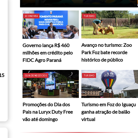
ECONOMIA
TURISMO
Avanço no turismo: Zoo
Governo lança R$ 460
Park Foz bate recorde
milhões em crédito pelo
histórico de público
FIDC Agro Paraná
15
GUIA DE NEGÓCIOS
TURISMO
Promoções do Dia dos
Turismo em Foz do Iguaçu
Pais na Luryx Duty Free
ganha atração de balão
vão até domingo
virtual