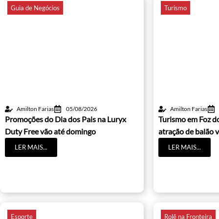
Guia de Negócios
Turismo
Amilton Farias
05/08/2026
Amilton Farias
Promoções do Dia dos Pais na Luryx
Turismo em Foz d
Duty Free vão até domingo
atração de balão v
LER MAIS...
LER MAIS...
Esporte
Rolê na Fronteira