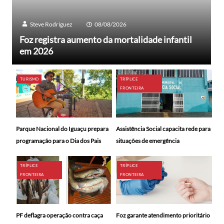
Steve Rodríguez
08/08/2026
Foz registra aumento da mortalidade infantil
em 2026
TURISMO
TRÍPLICE
FRONTEIRA
Parque Nacional do Iguaçu prepara
Assistência Social capacita rede para
programação para o Dia dos Pais
situações de emergência
TRÍPLICE
TRÍPLICE
FRONTEIRA
FRONTEIRA
PF deflagra operação contra caça
Foz garante atendimento prioritário