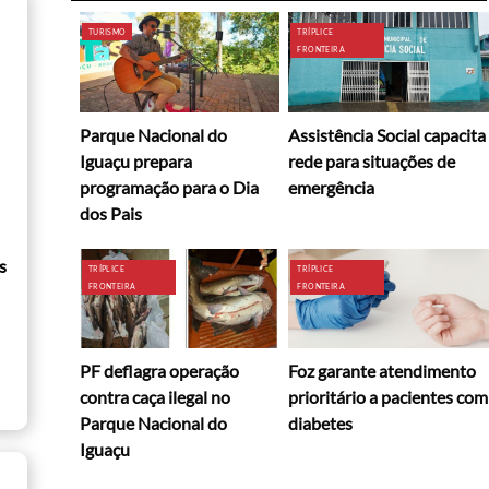
TURISMO
TRÍPLICE
FRONTEIRA
Parque Nacional do
Assistência Social capacita
Iguaçu prepara
rede para situações de
programação para o Dia
emergência
dos Pais
s
TRÍPLICE
TRÍPLICE
FRONTEIRA
FRONTEIRA
PF deflagra operação
Foz garante atendimento
contra caça ilegal no
prioritário a pacientes com
Parque Nacional do
diabetes
Iguaçu