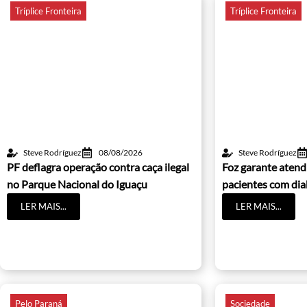
Tríplice Fronteira
Tríplice Fronteira
Steve Rodríguez
08/08/2026
Steve Rodríguez
PF deflagra operação contra caça ilegal
Foz garante atend
no Parque Nacional do Iguaçu
pacientes com dia
LER MAIS...
LER MAIS...
Pelo Paraná
Sociedade