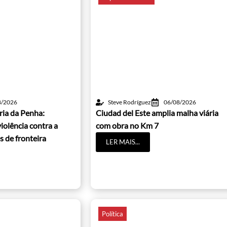
8/2026
Steve Rodríguez
06/08/2026
ria da Penha:
Ciudad del Este amplia malha viária
iolência contra a
com obra no Km 7
s de fronteira
LER MAIS...
Política