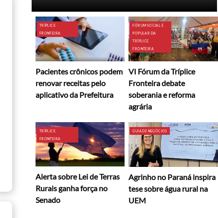
TRÍPLICE
FÓRUM SOCIAL E
FRONTEIRA
POPULAR DA
TRÍPLICE
FRONTEIRA
Pacientes crônicos podem
VI Fórum da Tríplice
renovar receitas pelo
Fronteira debate
aplicativo da Prefeitura
soberania e reforma
agrária
TRÍPLICE
GUIA DE NEGÓCIOS
FRONTEIRA
Alerta sobre Lei de Terras
Agrinho no Paraná inspira
Rurais ganha força no
tese sobre água rural na
Senado
UEM