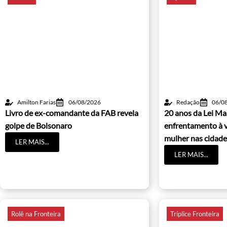
Amilton Farias
06/08/2026
Redação
06/0
Livro de ex-comandante da FAB revela
20 anos da Lei Ma
golpe de Bolsonaro
enfrentamento à v
mulher nas cidade
LER MAIS...
LER MAIS...
Rolê na Fronteira
Tríplice Fronteira