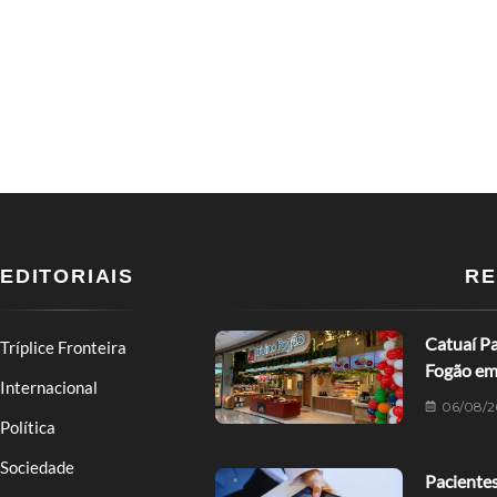
EDITORIAIS
RE
Catuaí Pa
Tríplice Fronteira
Fogão em
Internacional
06/08/2
Política
Sociedade
Pacientes