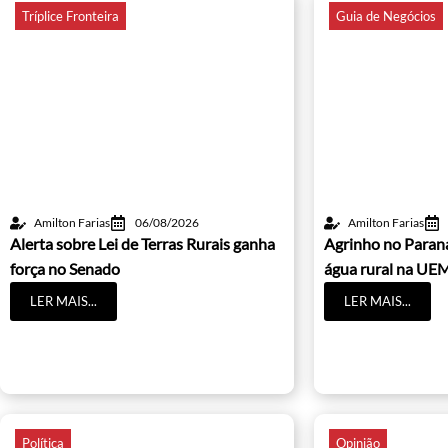
Tríplice Fronteira
Guia de Negócios
Amilton Farias
06/08/2026
Amilton Farias
Alerta sobre Lei de Terras Rurais ganha
Agrinho no Paraná
força no Senado
água rural na UE
LER MAIS...
LER MAIS...
Política
Opinião