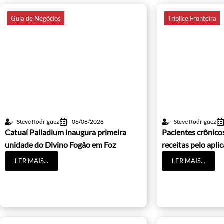
Guia de Negócios
Tríplice Fronteira
Steve Rodríguez
06/08/2026
Steve Rodríguez
Catuaí Palladium inaugura primeira
Pacientes crônic
unidade do Divino Fogão em Foz
receitas pelo apli
LER MAIS...
LER MAIS...