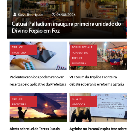
Steve Rodríguez
06/08/2026
Catuaí Palladium inaugura primeira unidade do
Divino Fogão em Foz
TRÍPLICE
FÓRUM SOCIAL E
FRONTEIRA
POPULAR DA
TRÍPLICE
FRONTEIRA
Pacientes crônicos podem renovar
VI Fórum da Tríplice Fronteira
receitas pelo aplicativo da Prefeitura
debate soberania e reforma agrária
TRÍPLICE
GUIA DE
FRONTEIRA
NEGÓCIOS
Alerta sobre Lei de Terras Rurais
Agrinho no Paraná inspira tese sobre