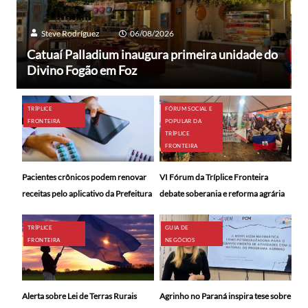
Steve Rodríguez
06/08/2026
Catuaí Palladium inaugura primeira unidade do
Divino Fogão em Foz
TRÍPLICE
FÓRUM SOCIAL E
FRONTEIRA
POPULAR DA
TRÍPLICE
FRONTEIRA
Pacientes crônicos podem renovar
VI Fórum da Tríplice Fronteira
receitas pelo aplicativo da Prefeitura
debate soberania e reforma agrária
TRÍPLICE
GUIA DE
FRONTEIRA
NEGÓCIOS
Alerta sobre Lei de Terras Rurais
Agrinho no Paraná inspira tese sobre