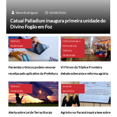
Steve Rodríguez
06/08/2026
Catuaí Palladium inaugura primeira unidade do
Divino Fogão em Foz
TRÍPLICE
FÓRUM SOCIAL E
FRONTEIRA
POPULAR DA
TRÍPLICE
FRONTEIRA
Pacientes crônicos podem renovar
VI Fórum da Tríplice Fronteira
receitas pelo aplicativo da Prefeitura
debate soberania e reforma agrária
TRÍPLICE
GUIA DE
FRONTEIRA
NEGÓCIOS
Alerta sobre Lei de Terras Rurais
Agrinho no Paraná inspira tese sobre