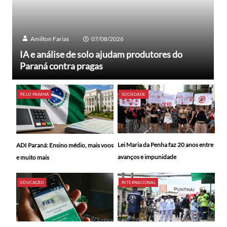
Amilton Farias
07/08/2026
IA e análise de solo ajudam produtores do
Paraná contra pragas
PELO PARANÁ
SOCIEDADE
Lei Maria da Penha faz 20 anos entre
ADI Paraná: Ensino médio, mais voos
avanços e impunidade
e muito mais
EDUCAÇÃO
INTERNACIONAL