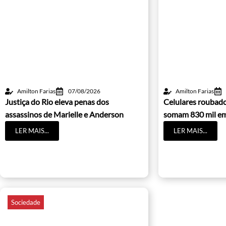
Amilton Farias
07/08/2026
Amilton Farias
Justiça do Rio eleva penas dos
Celulares roubado
assassinos de Marielle e Anderson
somam 830 mil e
LER MAIS...
LER MAIS...
Sociedade