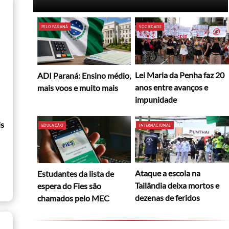
PELO PARANÁ
SOCIEDADE
Lei Maria da Penha faz 20
ADI Paraná: Ensino médio,
anos entre avanços e
mais voos e muito mais
impunidade
is
EDUCAÇÃO
INTERNACIONAL
Ataque a escola na
Estudantes da lista de
Tailândia deixa mortos e
espera do Fies são
dezenas de feridos
chamados pelo MEC