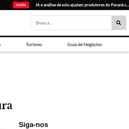
ADI Paraná: Ensino m
Lei Maria da Penha faz 20 anos entre avanços e impunidade
Estudantes da lista de espera do Fies são chamados pelo MEC
AGORA
a
Turismo
Guia de Negócios
ura
Siga-nos