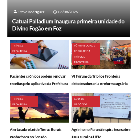
Steve Rodríguez
06/08/2026
Catuaí Palladium inaugura primeira unidade do
Divino Fogão em Foz
TRÍPLICE
FÓRUM SOCIAL E
FRONTEIRA
POPULAR DA
TRÍPLICE
FRONTEIRA
Pacientes crônicos podem renovar
VI Fórum da Tríplice Fronteira
receitas pelo aplicativo da Prefeitura
debate soberania e reforma agrária
TRÍPLICE
GUIA DE
FRONTEIRA
NEGÓCIOS
Alerta sobre Lei de Terras Rurais
Agrinho no Paraná inspira tese sobre
ganha força no Senado
água rural na UEM