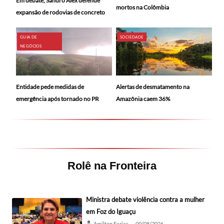
Em debate, Sandro Alex defende
mortos na Colômbia
expansão de rodovias de concreto
GUIA DE
SOCIEDADE
NEGÓCIOS
Alertas de desmatamento na
Entidade pede medidas de
Amazônia caem 36%
emergência após tornado no PR
Rolê na Fronteira
Ministra debate violência contra a mulher
em Foz do Iguaçu
Amilton Farias
09/08/2026