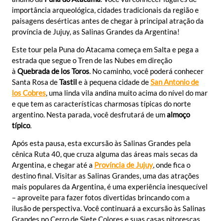
importância arqueológica, cidades tradicionais da região e
paisagens desérticas antes de chegar à principal atração da
província de Jujuy, as Salinas Grandes da Argentina!
Este tour pela Puna do Atacama começa em Salta e pega a
estrada que segue o Tren de las Nubes em direção
à
Quebrada de los Toros
. No caminho, você poderá conhecer
Santa Rosa de
Tastil
e à pequena cidade de
San Antonio de
los Cobres
, uma linda vila andina muito acima do nível do mar
e que tem as características charmosas típicas do norte
argentino. Nesta parada, você desfrutará de um
almoço
típico
.
Após esta pausa, esta excursão às Salinas Grandes pela
cênica Ruta 40, que cruza alguma das áreas mais secas da
Argentina, e chegar até a
Província de Jujuy
, onde fica o
destino final. Visitar as Salinas Grandes, uma das atrações
mais populares da Argentina, é uma experiência inesquecível
– aproveite para fazer fotos divertidas brincando com a
ilusão de perspectiva. Você continuará a excursão às Salinas
Grandes no Cerro de Siete Colores e suas casas pitorescas.