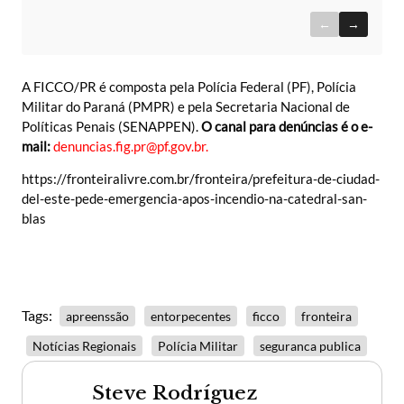
←
→
A FICCO/PR é composta pela Polícia Federal (PF), Polícia
Militar do Paraná (PMPR) e pela Secretaria Nacional de
Políticas Penais (SENAPPEN).
O canal para denúncias é o e-
mail:
denuncias.fig.pr@pf.gov.br
.
https://fronteiralivre.com.br/fronteira/prefeitura-de-ciudad-
del-este-pede-emergencia-apos-incendio-na-catedral-san-
blas
Tags:
apreenssão
entorpecentes
ficco
fronteira
Notícias Regionais
Polícia Militar
seguranca publica
Steve Rodríguez