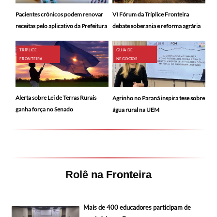
Pacientes crônicos podem renovar
VI Fórum da Tríplice Fronteira
receitas pelo aplicativo da Prefeitura
debate soberania e reforma agrária
TRÍPLICE
GUIA DE
FRONTEIRA
NEGÓCIOS
Alerta sobre Lei de Terras Rurais
Agrinho no Paraná inspira tese sobre
ganha força no Senado
água rural na UEM
Rolê na Fronteira
Mais de 400 educadores participam de