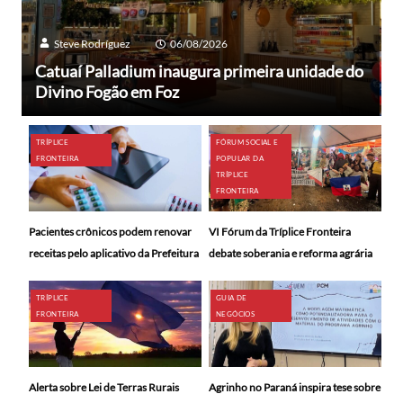
Steve Rodríguez
06/08/2026
Catuaí Palladium inaugura primeira unidade do
Divino Fogão em Foz
TRÍPLICE
FÓRUM SOCIAL E
FRONTEIRA
POPULAR DA
TRÍPLICE
FRONTEIRA
Pacientes crônicos podem renovar
VI Fórum da Tríplice Fronteira
receitas pelo aplicativo da Prefeitura
debate soberania e reforma agrária
TRÍPLICE
GUIA DE
FRONTEIRA
NEGÓCIOS
Alerta sobre Lei de Terras Rurais
Agrinho no Paraná inspira tese sobre