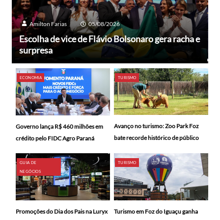
Amilton Farias
05/08/2026
Escolha de vice de Flávio Bolsonaro gera racha e
surpresa
ECONOMIA
TURISMO
Avanço no turismo: Zoo Park Foz
Governo lança R$ 460 milhões em
bate recorde histórico de público
crédito pelo FIDC Agro Paraná
GUIA DE
TURISMO
NEGÓCIOS
Promoções do Dia dos Pais na Luryx
Turismo em Foz do Iguaçu ganha