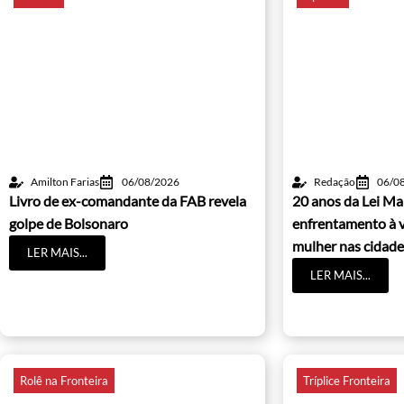
Amilton Farias
06/08/2026
Redação
06/0
Livro de ex-comandante da FAB revela
20 anos da Lei Ma
golpe de Bolsonaro
enfrentamento à v
mulher nas cidade
LER MAIS...
LER MAIS...
Rolê na Fronteira
Tríplice Fronteira