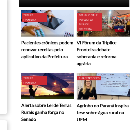
TRÍPLICE
FÓRUM SOCIAL E
FRONTEIRA
POPULAR DA
TRÍPLICE
FRONTEIRA
Pacientes crônicos podem
VI Fórum da Tríplice
renovar receitas pelo
Fronteira debate
aplicativo da Prefeitura
soberania e reforma
agrária
TRÍPLICE
GUIA DE NEGÓCIOS
FRONTEIRA
Alerta sobre Lei de Terras
Agrinho no Paraná inspira
Rurais ganha força no
tese sobre água rural na
Senado
UEM