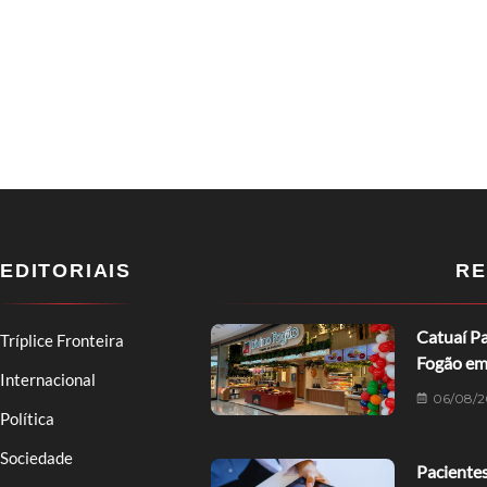
EDITORIAIS
RE
Catuaí Pa
Tríplice Fronteira
Fogão em
Internacional
06/08/2
Política
Sociedade
Pacientes