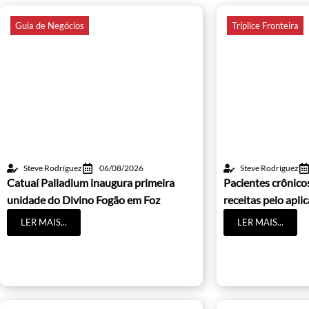
Guia de Negócios
Tríplice Fronteira
Steve Rodríguez
06/08/2026
Steve Rodríguez
Catuaí Palladium inaugura primeira
Pacientes crônic
unidade do Divino Fogão em Foz
receitas pelo apli
LER MAIS...
LER MAIS...