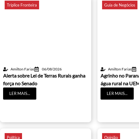
Tríplice Fronteira
Guia de Negócios
Amilton Farias
06/08/2026
Amilton Farias
Alerta sobre Lei de Terras Rurais ganha
Agrinho no Paraná
força no Senado
água rural na UE
LER MAIS...
LER MAIS...
Política
Opinião