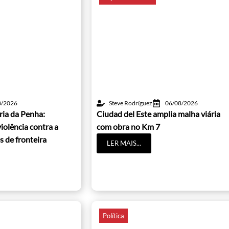
8/2026
Steve Rodríguez
06/08/2026
ria da Penha:
Ciudad del Este amplia malha viária
iolência contra a
com obra no Km 7
s de fronteira
LER MAIS...
Política