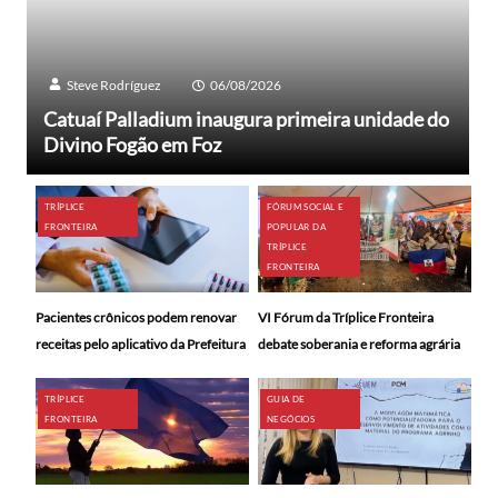
Steve Rodríguez
06/08/2026
Catuaí Palladium inaugura primeira unidade do
Divino Fogão em Foz
TRÍPLICE
FÓRUM SOCIAL E
FRONTEIRA
POPULAR DA
TRÍPLICE
FRONTEIRA
Pacientes crônicos podem renovar
VI Fórum da Tríplice Fronteira
receitas pelo aplicativo da Prefeitura
debate soberania e reforma agrária
TRÍPLICE
GUIA DE
FRONTEIRA
NEGÓCIOS