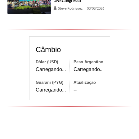
UNECongresso
Steve Rodríguez
03/08/2026
Câmbio
Dólar (USD)
Peso Argentino
Carregando...
Carregando...
Guarani (PYG)
Atualização
Carregando...
--