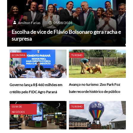
Amilton Farias
05/08/2026
Escolha de vice de Flávio Bolsonaro gera racha e
surpresa
ECONOMIA
TURISMO
Avanço no turismo: Zoo Park Foz
Governo lança R$ 460 milhões em
bate recorde histórico de público
crédito pelo FIDC Agro Paraná
GUIA DE
TURISMO
NEGÓCIOS