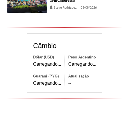
UNECongresso
Steve Rodríguez
03/08/2026
Câmbio
Dólar (USD)
Peso Argentino
Carregando...
Carregando...
Guarani (PYG)
Atualização
Carregando...
--