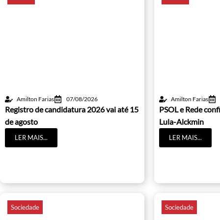
Amilton Farias
07/08/2026
Amilton Farias
Registro de candidatura 2026 vai até 15
PSOL e Rede conf
de agosto
Lula-Alckmin
LER MAIS...
LER MAIS...
Sociedade
Sociedade