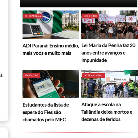
PELO PARANÁ
SOCIEDADE
Lei Maria da Penha faz 20
ADI Paraná: Ensino médio,
anos entre avanços e
mais voos e muito mais
impunidade
is
EDUCAÇÃO
INTERNACIONAL
Ataque a escola na
Estudantes da lista de
Tailândia deixa mortos e
espera do Fies são
dezenas de feridos
chamados pelo MEC