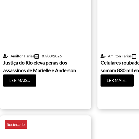
Amilton Farias
07/08/2026
Amilton Farias
Justiça do Rio eleva penas dos
Celulares roubado
assassinos de Marielle e Anderson
somam 830 mil e
LER MAIS...
LER MAIS...
Sociedade