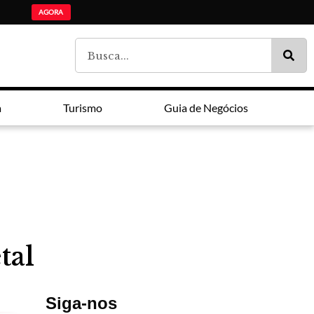
ADI Paraná: Ensino mé
Lei Maria da Penha faz 20 anos entre avanços e impunidade
Estudantes da lista de espera do Fies são chamados pelo MEC
AGORA
a
Turismo
Guia de Negócios
tal
Siga-nos