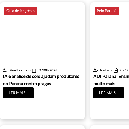
Guia de Negócios
Pelo Paraná
Amilton Farias
07/08/2026
Redação
07/0
IA e análise de solo ajudam produtores
ADI Paraná: Ensin
do Paraná contra pragas
muito mais
LER MAIS...
LER MAIS...