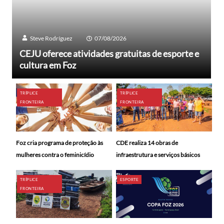
Steve Rodríguez
07/08/2026
CEJU oferece atividades gratuitas de esporte e
cultura em Foz
TRÍPLICE
TRÍPLICE
FRONTEIRA
FRONTEIRA
Foz cria programa de proteção às
CDE realiza 14 obras de
mulheres contra o feminicídio
infraestrutura e serviços básicos
TRÍPLICE
ESPORTE
FRONTEIRA