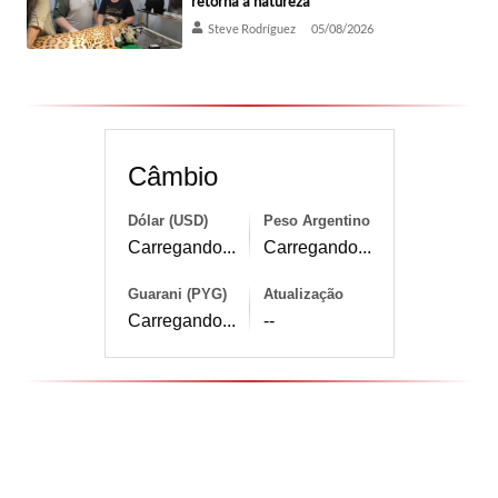
retorna à natureza
Steve Rodríguez
05/08/2026
Câmbio
Dólar (USD)
Peso Argentino
Carregando...
Carregando...
Guarani (PYG)
Atualização
Carregando...
--