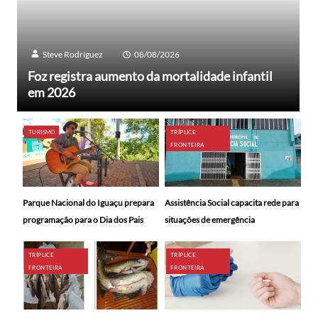
Steve Rodríguez
08/08/2026
Foz registra aumento da mortalidade infantil
em 2026
TURISMO
TRÍPLICE
FRONTEIRA
Parque Nacional do Iguaçu prepara
Assistência Social capacita rede para
programação para o Dia dos Pais
situações de emergência
TRÍPLICE
TRÍPLICE
FRONTEIRA
FRONTEIRA