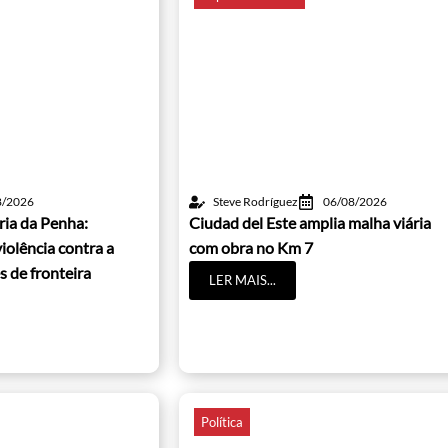
8/2026
Steve Rodríguez
06/08/2026
ria da Penha:
Ciudad del Este amplia malha viária
iolência contra a
com obra no Km 7
s de fronteira
LER MAIS...
Política