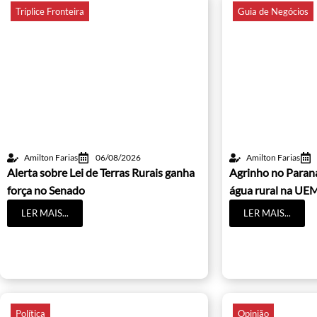
Tríplice Fronteira
Guia de Negócios
Amilton Farias
06/08/2026
Amilton Farias
Alerta sobre Lei de Terras Rurais ganha
Agrinho no Paraná
força no Senado
água rural na UE
LER MAIS...
LER MAIS...
Política
Opinião