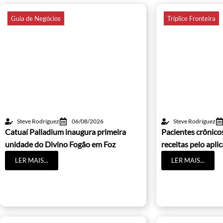
Guia de Negócios
Tríplice Fronteira
Steve Rodríguez
06/08/2026
Steve Rodríguez
Catuaí Palladium inaugura primeira
Pacientes crônic
unidade do Divino Fogão em Foz
receitas pelo apli
LER MAIS...
LER MAIS...