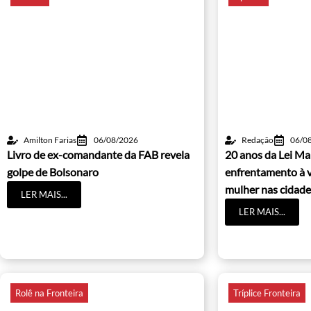
Amilton Farias
06/08/2026
Redação
06/0
Livro de ex-comandante da FAB revela
20 anos da Lei Ma
golpe de Bolsonaro
enfrentamento à v
mulher nas cidade
LER MAIS...
LER MAIS...
Rolê na Fronteira
Tríplice Fronteira