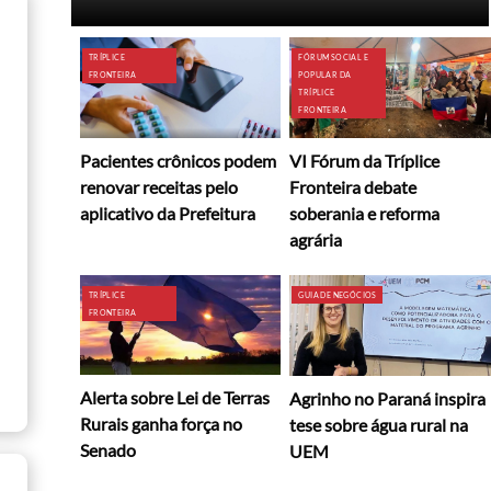
TRÍPLICE
FÓRUM SOCIAL E
FRONTEIRA
POPULAR DA
TRÍPLICE
FRONTEIRA
Pacientes crônicos podem
VI Fórum da Tríplice
renovar receitas pelo
Fronteira debate
aplicativo da Prefeitura
soberania e reforma
agrária
TRÍPLICE
GUIA DE NEGÓCIOS
FRONTEIRA
Alerta sobre Lei de Terras
Agrinho no Paraná inspira
Rurais ganha força no
tese sobre água rural na
Senado
UEM