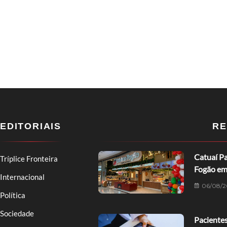
EDITORIAIS
RE
Catuaí Pa
Tríplice Fronteira
Fogão em
Internacional
06/08/2
Política
Sociedade
Pacientes