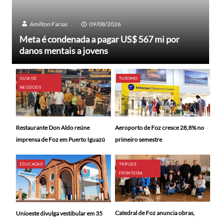
Amilton Farias
09/08/2026
Meta é condenada a pagar US$ 567 mi por
danos mentais a jovens
GUIA DE
TURISMO
NEGÓCIOS
Restaurante Don Aldo reúne
Aeroporto de Foz cresce 28,8% no
imprensa de Foz em Puerto Iguazú
primeiro semestre
EDUCAÇÃO
TRÍPLICE
FRONTEIRA
Catedral de Foz anuncia obras,
Unioeste divulga vestibular em 35