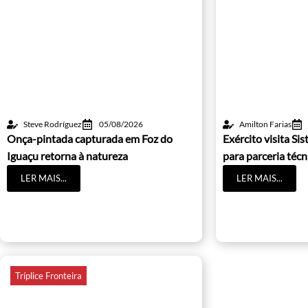
Steve Rodríguez
05/08/2026
Amilton Farias
Onça-pintada capturada em Foz do
Exército visita S
Iguaçu retorna à natureza
para parceria técn
LER MAIS...
LER MAIS...
Tríplice Fronteira