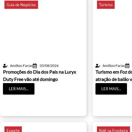
Guia de Negócios
Turismo
Amilton Farias
05/08/2026
Amilton Farias
Promoções do Dia dos Pais na Luryx
Turismo em Foz d
Duty Free vão até domingo
atração de balão v
LER MAIS...
LER MAIS...
Esporte
Rolê na Fronteira