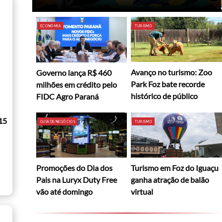
ECONOMIA
TURISMO
Avanço no turismo: Zoo
Governo lança R$ 460
Park Foz bate recorde
milhões em crédito pelo
histórico de público
FIDC Agro Paraná
15
GUIA DE NEGÓCIOS
TURISMO
Promoções do Dia dos
Turismo em Foz do Iguaçu
Pais na Luryx Duty Free
ganha atração de balão
vão até domingo
virtual