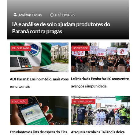
Amilton Farias
07/08/2026
IA e análise de solo ajudam produtores do
Paraná contra pragas
PELO PARANÁ
SOCIEDADE
Lei Maria da Penha faz 20 anos entre
ADI Paraná: Ensino médio, mais voos
avanços e impunidade
e muito mais
EDUCAÇÃO
INTERNACIONAL
Ataque a escola na Tailândia deixa
Estudantes da lista de espera do Fies