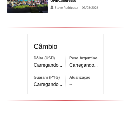
UNECongresso
Steve Rodríguez
03/08/2026
Câmbio
Dólar (USD)
Peso Argentino
Carregando...
Carregando...
Guarani (PYG)
Atualização
Carregando...
--