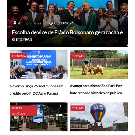
Amilton Farias
05/08/2026
Escolha de vice de Flávio Bolsonaro gera racha e
surpresa
ECONOMIA
TURISMO
Avanço no turismo: Zoo Park Foz
Governo lança R$ 460 milhões em
bate recorde histórico de público
crédito pelo FIDC Agro Paraná
GUIA DE
TURISMO
NEGÓCIOS