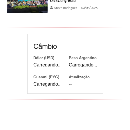
UNECongresso
Steve Rodríguez
03/08/2026
Câmbio
Dólar (USD)
Peso Argentino
Carregando...
Carregando...
Guarani (PYG)
Atualização
Carregando...
--