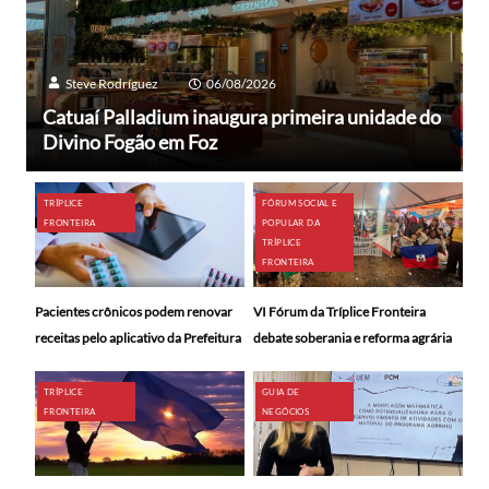
Steve Rodríguez
06/08/2026
Catuaí Palladium inaugura primeira unidade do
Divino Fogão em Foz
TRÍPLICE
FÓRUM SOCIAL E
FRONTEIRA
POPULAR DA
TRÍPLICE
FRONTEIRA
Pacientes crônicos podem renovar
VI Fórum da Tríplice Fronteira
receitas pelo aplicativo da Prefeitura
debate soberania e reforma agrária
TRÍPLICE
GUIA DE
FRONTEIRA
NEGÓCIOS