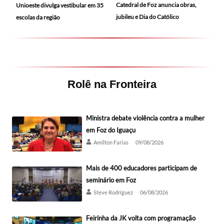
Catedral de Foz anuncia obras,
Unioeste divulga vestibular em 35
jubileu e Dia do Católico
escolas da região
Rolê na Fronteira
Ministra debate violência contra a mulher
em Foz do Iguaçu
Amilton Farias
09/08/2026
Mais de 400 educadores participam de
seminário em Foz
Steve Rodríguez
06/08/2026
Feirinha da JK volta com programação