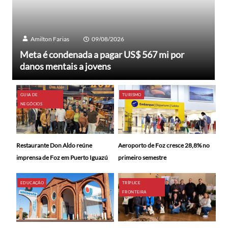
Amilton Farias
09/08/2026
Meta é condenada a pagar US$ 567 mi por
danos mentais a jovens
GUIA DE
TURISMO
NEGÓCIOS
Restaurante Don Aldo reúne
Aeroporto de Foz cresce 28,8% no
imprensa de Foz em Puerto Iguazú
primeiro semestre
EDUCAÇÃO
TRÍPLICE
FRONTEIRA