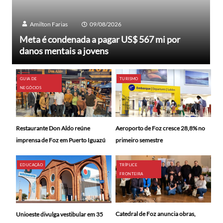
Amilton Farias
09/08/2026
Meta é condenada a pagar US$ 567 mi por
danos mentais a jovens
GUIA DE
TURISMO
NEGÓCIOS
Restaurante Don Aldo reúne
Aeroporto de Foz cresce 28,8% no
imprensa de Foz em Puerto Iguazú
primeiro semestre
EDUCAÇÃO
TRÍPLICE
FRONTEIRA
Catedral de Foz anuncia obras,
Unioeste divulga vestibular em 35