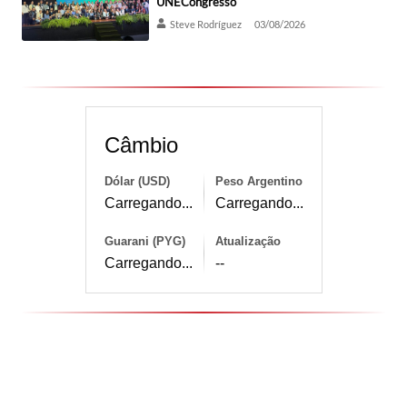
UNECongresso
Steve Rodríguez
03/08/2026
Câmbio
Dólar (USD)
Peso Argentino
Carregando...
Carregando...
Guarani (PYG)
Atualização
Carregando...
--