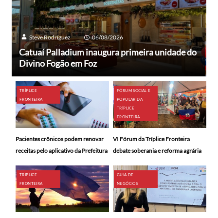
Steve Rodríguez
06/08/2026
Catuaí Palladium inaugura primeira unidade do
Divino Fogão em Foz
TRÍPLICE
FÓRUM SOCIAL E
FRONTEIRA
POPULAR DA
TRÍPLICE
FRONTEIRA
Pacientes crônicos podem renovar
VI Fórum da Tríplice Fronteira
receitas pelo aplicativo da Prefeitura
debate soberania e reforma agrária
TRÍPLICE
GUIA DE
FRONTEIRA
NEGÓCIOS