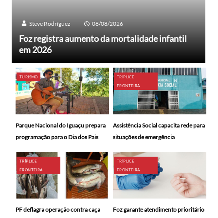
Steve Rodríguez
08/08/2026
Foz registra aumento da mortalidade infantil
em 2026
TURISMO
TRÍPLICE
FRONTEIRA
Parque Nacional do Iguaçu prepara
Assistência Social capacita rede para
programação para o Dia dos Pais
situações de emergência
TRÍPLICE
TRÍPLICE
FRONTEIRA
FRONTEIRA
PF deflagra operação contra caça
Foz garante atendimento prioritário