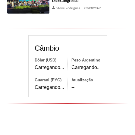
UNECongresso
Steve Rodríguez
03/08/2026
Câmbio
Dólar (USD)
Peso Argentino
Carregando...
Carregando...
Guarani (PYG)
Atualização
Carregando...
--