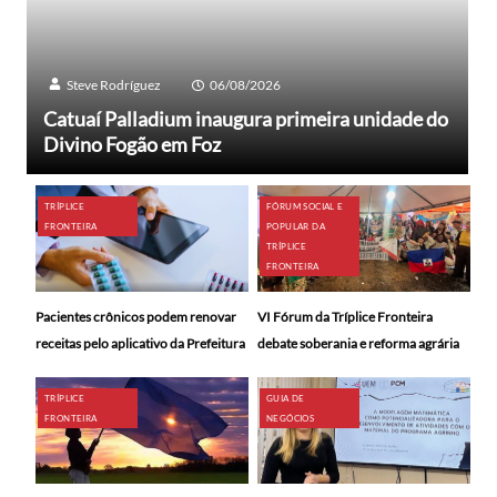
Steve Rodríguez
06/08/2026
Catuaí Palladium inaugura primeira unidade do
Divino Fogão em Foz
TRÍPLICE
FÓRUM SOCIAL E
FRONTEIRA
POPULAR DA
TRÍPLICE
FRONTEIRA
Pacientes crônicos podem renovar
VI Fórum da Tríplice Fronteira
receitas pelo aplicativo da Prefeitura
debate soberania e reforma agrária
TRÍPLICE
GUIA DE
FRONTEIRA
NEGÓCIOS